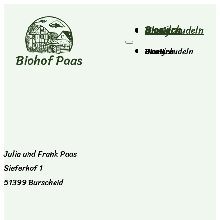
Biomilch
Bioeier
Bioeiernudeln
Honig
Biomilch
Bioeier
Bioeiernudeln
Honig
Julia und Frank Paas
Sieferhof 1
51399 Burscheid